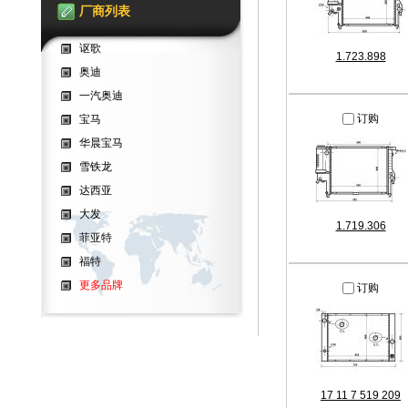
厂商列表
讴歌
1.723.898
奥迪
一汽奥迪
订购
宝马
华晨宝马
雪铁龙
达西亚
大发
1.719.306
菲亚特
福特
更多品牌
订购
17 11 7 519 209