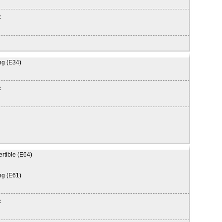
:
ng (E34)
:
rtible (E64)
ng (E61)
: