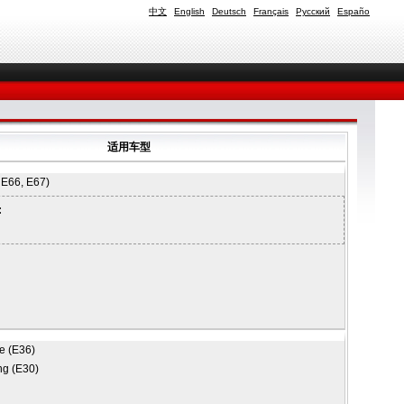
中文
English
Deutsch
Français
Русский
Españo
适用车型
 E66, E67)
:
e (E36)
ng (E30)