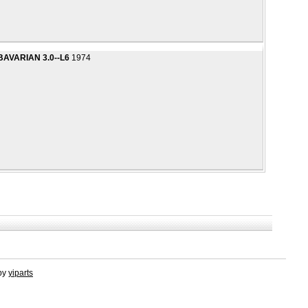
BAVARIAN 3.0--L6
1974
by
yiparts