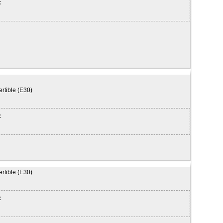
:
rtible (E30)
:
rtible (E30)
: