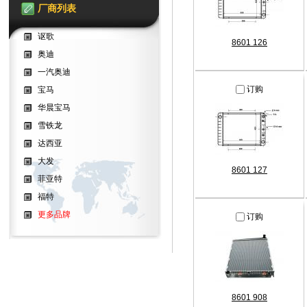
厂商列表
讴歌
8601 126
奥迪
一汽奥迪
订购
宝马
华晨宝马
雪铁龙
达西亚
大发
8601 127
菲亚特
福特
更多品牌
订购
8601 908